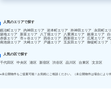
人気のエリアで探す
鍛冶町エリア
内神田エリア
岩本町エリア
外神田エリア
永田町エ
築地エリア
新富エリア
八丁堀エリア
八重洲エリア
銀座エリア
白
赤坂エリア
市ヶ谷エリア
四谷エリア
西新宿エリア
広尾エリア
代
南池袋エリア
大崎エリア
戸越エリア
五反田エリア
御徒町エリア
人気の区で探す
千代田区
中央区
港区
新宿区
渋谷区
品川区
台東区
文京区
※未公開物件もご提案可能！お気軽にご相談ください。（未公開物件は場合により