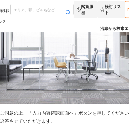
閲覧履
検討リス
所移転
歴
ト
ック
沿線から検索
エ
ご同意の上、「入力内容確認画面へ」ボタンを押してください
返答させていただきます。