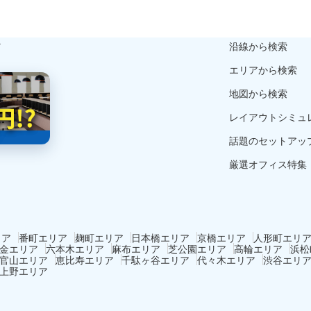
ら
沿線から検索
エリアから検索
地図から検索
レイアウトシミュ
話題のセットアッ
厳選オフィス特集
リア
番町エリア
麹町エリア
日本橋エリア
京橋エリア
人形町エリ
金エリア
六本木エリア
麻布エリア
芝公園エリア
高輪エリア
浜松
官山エリア
恵比寿エリア
千駄ヶ谷エリア
代々木エリア
渋谷エリ
上野エリア