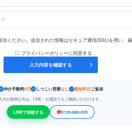
送信ください。送信された情報はセキュア通信(SSL)を用い、
プライバシーポリシーに同意する
仲介手数料
0円
しつこい営業
なし
最短即日
ご返信
✓
✓
✓
入力が面倒な方は、LINE・お電話でもご相談いただけます。
LINEで相談する
0120-888-025