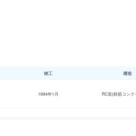
竣工
構造
1994年1月
RC造(鉄筋コンク