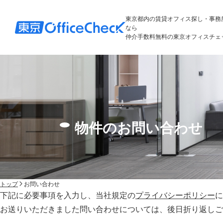
東京都内の賃貸オフィス探し・事務
なら
仲介手数料無料の東京オフィスチェ
物件のお問い合わせ
トップ
お問い合わせ
下記に必要事項を入力し、当社規定の
プライバシーポリシー
に
お送りいただきました問い合わせについては、後⽇折り返しご