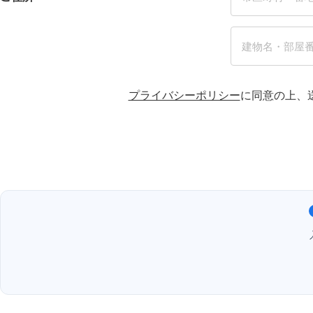
プライバシーポリシー
に同意の上、