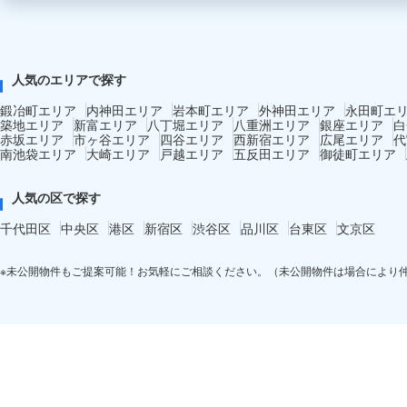
人気のエリアで探す
鍛冶町エリア
内神田エリア
岩本町エリア
外神田エリア
永田町エ
築地エリア
新富エリア
八丁堀エリア
八重洲エリア
銀座エリア
白
赤坂エリア
市ヶ谷エリア
四谷エリア
西新宿エリア
広尾エリア
代
南池袋エリア
大崎エリア
戸越エリア
五反田エリア
御徒町エリア
人気の区で探す
千代田区
中央区
港区
新宿区
渋谷区
品川区
台東区
文京区
※未公開物件もご提案可能！お気軽にご相談ください。（未公開物件は場合により