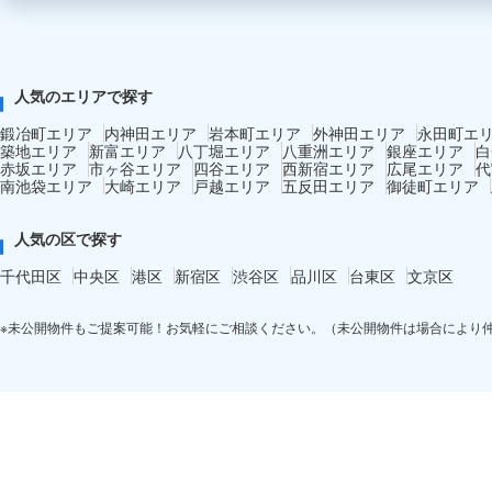
人気のエリアで探す
鍛冶町エリア
内神田エリア
岩本町エリア
外神田エリア
永田町エ
築地エリア
新富エリア
八丁堀エリア
八重洲エリア
銀座エリア
白
赤坂エリア
市ヶ谷エリア
四谷エリア
西新宿エリア
広尾エリア
代
南池袋エリア
大崎エリア
戸越エリア
五反田エリア
御徒町エリア
人気の区で探す
千代田区
中央区
港区
新宿区
渋谷区
品川区
台東区
文京区
※未公開物件もご提案可能！お気軽にご相談ください。（未公開物件は場合により