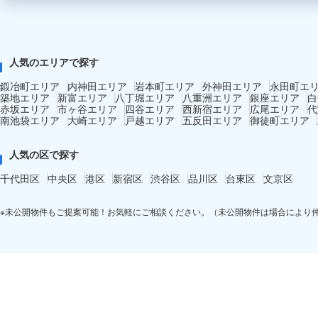
人気のエリアで探す
鍛冶町エリア
内神田エリア
岩本町エリア
外神田エリア
永田町エ
築地エリア
新富エリア
八丁堀エリア
八重洲エリア
銀座エリア
白
赤坂エリア
市ヶ谷エリア
四谷エリア
西新宿エリア
広尾エリア
代
南池袋エリア
大崎エリア
戸越エリア
五反田エリア
御徒町エリア
人気の区で探す
千代田区
中央区
港区
新宿区
渋谷区
品川区
台東区
文京区
※未公開物件もご提案可能！お気軽にご相談ください。（未公開物件は場合により