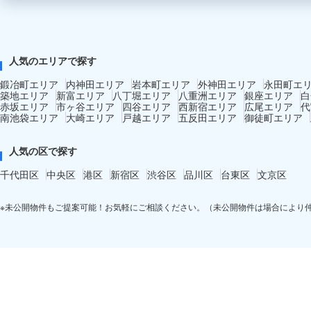
人気のエリアで探す
鍛冶町エリア
内神田エリア
岩本町エリア
外神田エリア
永田町エ
築地エリア
新富エリア
八丁堀エリア
八重洲エリア
銀座エリア
白
赤坂エリア
市ヶ谷エリア
四谷エリア
西新宿エリア
広尾エリア
代
南池袋エリア
大崎エリア
戸越エリア
五反田エリア
御徒町エリア
人気の区で探す
千代田区
中央区
港区
新宿区
渋谷区
品川区
台東区
文京区
※未公開物件もご提案可能！お気軽にご相談ください。（未公開物件は場合により