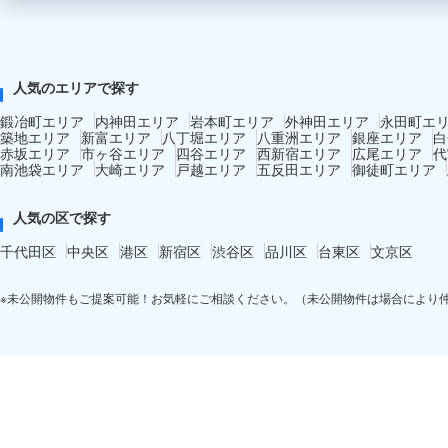
人気のエリアで探す
鍛冶町エリア
内神田エリア
岩本町エリア
外神田エリア
永田町エ
築地エリア
新富エリア
八丁堀エリア
八重洲エリア
銀座エリア
白
赤坂エリア
市ヶ谷エリア
四谷エリア
西新宿エリア
広尾エリア
代
南池袋エリア
大崎エリア
戸越エリア
五反田エリア
御徒町エリア
人気の区で探す
千代田区
中央区
港区
新宿区
渋谷区
品川区
台東区
文京区
※未公開物件もご提案可能！お気軽にご相談ください。（未公開物件は場合により