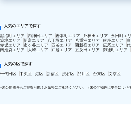
人気のエリアで探す
鍛冶町エリア
内神田エリア
岩本町エリア
外神田エリア
永田町エ
築地エリア
新富エリア
八丁堀エリア
八重洲エリア
銀座エリア
白
赤坂エリア
市ヶ谷エリア
四谷エリア
西新宿エリア
広尾エリア
代
南池袋エリア
大崎エリア
戸越エリア
五反田エリア
御徒町エリア
人気の区で探す
千代田区
中央区
港区
新宿区
渋谷区
品川区
台東区
文京区
※未公開物件もご提案可能！お気軽にご相談ください。（未公開物件は場合により