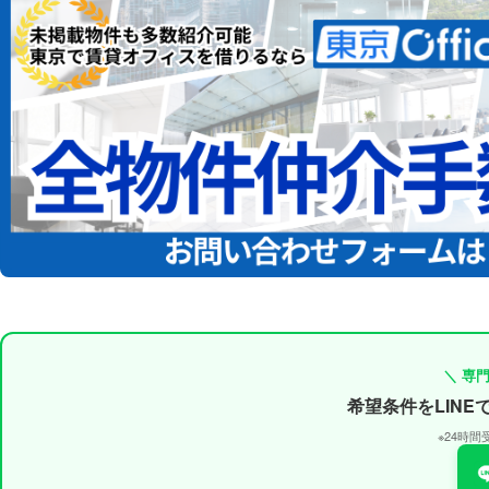
＼ 専
希望条件をLIN
※24時