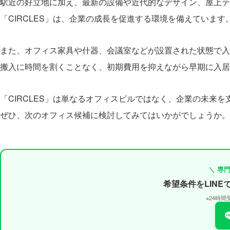
駅近の好立地に加え、最新の設備や近代的なデザイン、屋上テ
「CIRCLES」は、企業の成長を促進する環境を備えています
また、オフィス家具や什器、会議室などが設置された状態で入
搬入に時間を割くことなく、初期費用を抑えながら早期に入居
「CIRCLES」は単なるオフィスビルではなく、企業の未来
ぜひ、次のオフィス候補に検討してみてはいかがでしょうか。
＼ 専
希望条件をLIN
※24時