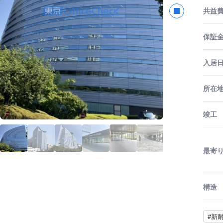
共益
保証金
入居
所在
竣工
最寄
構造
#新