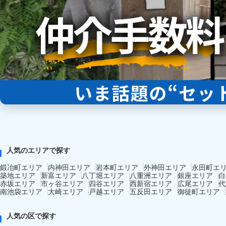
人気のエリアで探す
鍛冶町エリア
内神田エリア
岩本町エリア
外神田エリア
永田町エ
築地エリア
新富エリア
八丁堀エリア
八重洲エリア
銀座エリア
白
赤坂エリア
市ヶ谷エリア
四谷エリア
西新宿エリア
広尾エリア
代
南池袋エリア
大崎エリア
戸越エリア
五反田エリア
御徒町エリア
人気の区で探す