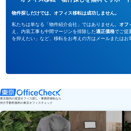
物件探しだけでは、オフィス移転は成功しません。
私たちは単なる「物件紹介会社」ではありません。
オフ
え、内装工事も中間マージンを排除した
適正価格
でご提
を抑えたい」など、移転をお考えの方はメールまたはお
東京都内の賃貸オフィス探し・事務所移転なら
仲介手数料無料の東京オフィスチェック