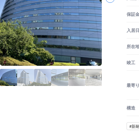
保証金
入居
所在
竣工
最寄
構造
#新