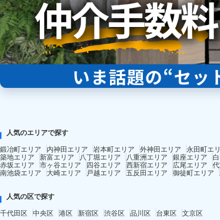
人気のエリアで探す
鍛冶町エリア
内神田エリア
岩本町エリア
外神田エリア
永田町エ
築地エリア
新富エリア
八丁堀エリア
八重洲エリア
銀座エリア
白
赤坂エリア
市ヶ谷エリア
四谷エリア
西新宿エリア
広尾エリア
代
南池袋エリア
大崎エリア
戸越エリア
五反田エリア
御徒町エリア
人気の区で探す
千代田区
中央区
港区
新宿区
渋谷区
品川区
台東区
文京区