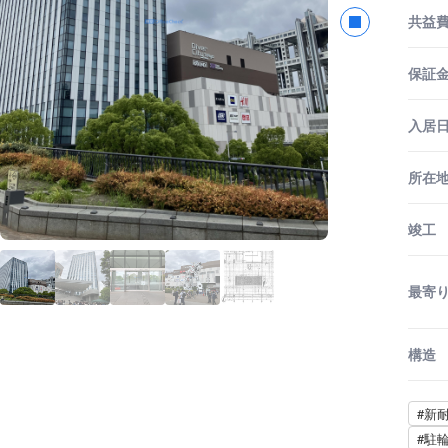
共益
保証金
入居
所在
竣工
最寄
構造
#新
#駐