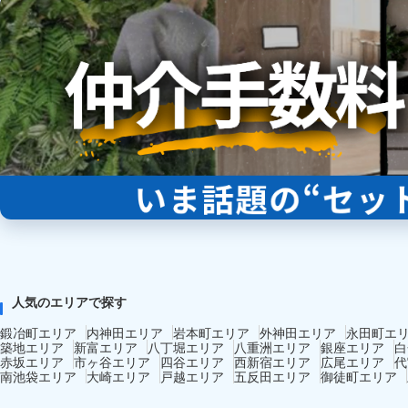
人気のエリアで探す
鍛冶町エリア
内神田エリア
岩本町エリア
外神田エリア
永田町エ
築地エリア
新富エリア
八丁堀エリア
八重洲エリア
銀座エリア
白
赤坂エリア
市ヶ谷エリア
四谷エリア
西新宿エリア
広尾エリア
代
南池袋エリア
大崎エリア
戸越エリア
五反田エリア
御徒町エリア