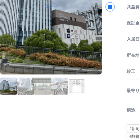
共益
保証金
入居
所在
竣工
最寄
構造
#新
#駐