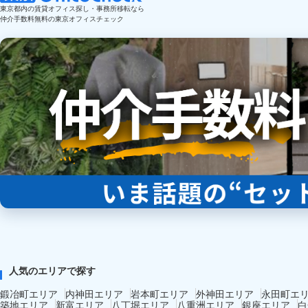
東京都内の賃貸オフィス探し・事務所移転なら
仲介手数料無料の東京オフィスチェック
人気のエリアで探す
鍛冶町エリア
内神田エリア
岩本町エリア
外神田エリア
永田町エ
築地エリア
新富エリア
八丁堀エリア
八重洲エリア
銀座エリア
白