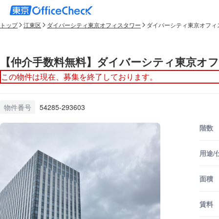
トップ
江東区
ダイバーシティ東京オフィスタワー
ダイバーシティ東京オフィス
【仲介手数料無料】ダイバーシティ東京オフィ
この物件は現在、募集を終了しております。
物件番号
54285-293603
階数
用途/
面積
賃料