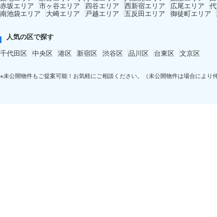
赤坂エリア
市ヶ谷エリア
四谷エリア
西新宿エリア
広尾エリア
代
南池袋エリア
大崎エリア
戸越エリア
五反田エリア
御徒町エリア
人気の区で探す
千代田区
中央区
港区
新宿区
渋谷区
品川区
台東区
文京区
※未公開物件もご提案可能！お気軽にご相談ください。（未公開物件は場合により