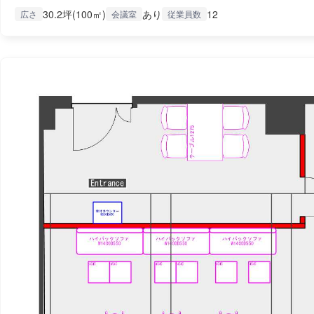
30.2坪(100㎡)
あり
12
広さ
会議室
従業員数