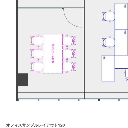
オフィスサンプルレイアウト120