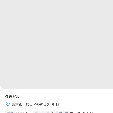
住吉ビル
東京都千代田区外神田3-16-17