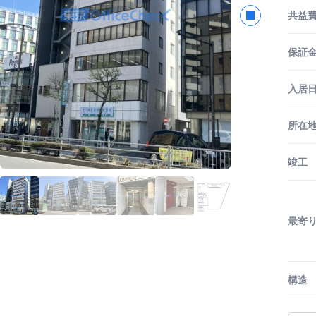
共益
保証金
入居
所在
竣工
最寄
構造