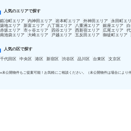
人気のエリアで探す
鍛冶町エリア
内神田エリア
岩本町エリア
外神田エリア
永田町エ
築地エリア
新富エリア
八丁堀エリア
八重洲エリア
銀座エリア
白
赤坂エリア
市ヶ谷エリア
四谷エリア
西新宿エリア
広尾エリア
代
南池袋エリア
大崎エリア
戸越エリア
五反田エリア
御徒町エリア
人気の区で探す
千代田区
中央区
港区
新宿区
渋谷区
品川区
台東区
文京区
※未公開物件もご提案可能！お気軽にご相談ください。（未公開物件は場合により