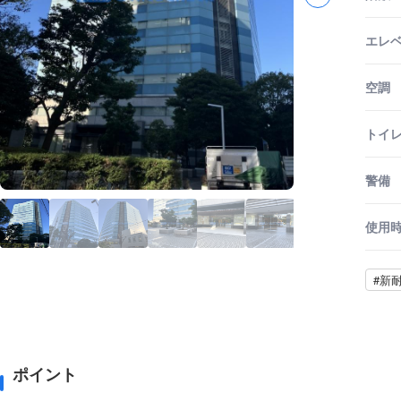
エレ
空調
トイ
警備
使用
#新
ポイント