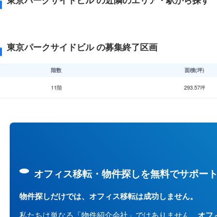
東京パークサイドビル の近隣のエリア・駅から探す
東京パークサイドビル の募集終了区画
階数
面積(坪)
11階
293.57坪
オフィス移転・物件探しを無料でサポー
物件探しだけでは、オフィス移転は成功しません。
私たちは単なる「物件紹介会社」ではありません。
オフ