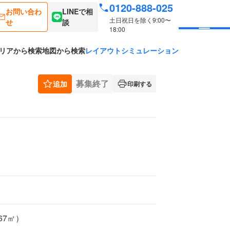
0120-888-025
お問い合わ
LINEで相
土日祝日を除く9:00〜
せ
談
18:00
リアから検索
地図から検索
レイアウトシミュレーション
募集終了
追加
印刷する
.67㎡）