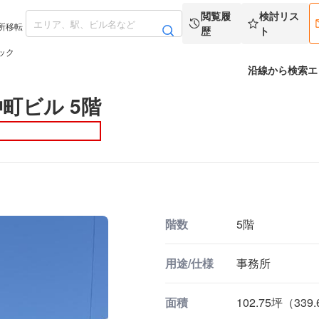
閲覧履
検討リス
所移転
歴
ト
ック
沿線から検索
エ
町ビル 5階
階数
5階
用途/仕様
事務所
面積
102.75坪（339