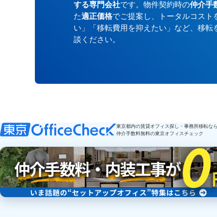
する専門会社
です。物件契約時の
仲介手
た
適正価格
でご提案し、トータルコスト
い」「移転費用を抑えたい」など、移転
談ください。
東京都内の賃貸オフィス探し・事務所移転な
仲介手数料無料の東京オフィスチェック