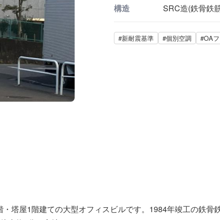
構造
SRC造(鉄骨鉄
#新耐震基準
#個別空調
#OA
上5階・塔屋1階建ての大型オフィスビルです。1984年竣工の鉄