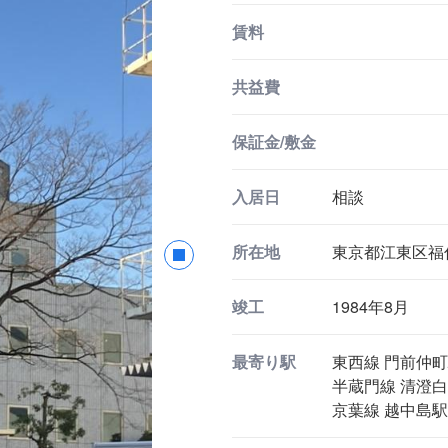
賃料
共益費
保証金/敷金
入居日
相談
所在地
東京都江東区福住2
竣工
1984年8月
最寄り駅
東西線 門前仲町
半蔵門線 清澄白
京葉線 越中島駅 