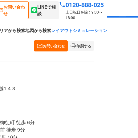
0120-888-025
お問い合わ
LINEで相
土日祝日を除く9:00〜
せ
談
18:00
リアから検索
地図から検索
レイアウトシミュレーション
お問い合わせ
印刷する
-4-3
御徒町 徒歩 6分
前 徒歩 9分
歩 10分