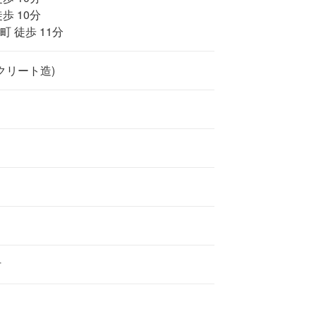
歩 10分
 徒歩 11分
クリート造)
付