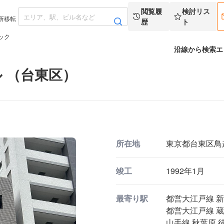
閲覧履
検討リス
所移転
歴
ト
ック
沿線から検索
エ
 （台東区）
所在地
東京都台東区鳥越1
竣工
1992年1月
最寄り駅
都営大江戸線 新
都営大江戸線 蔵
山手線 秋葉原 徒