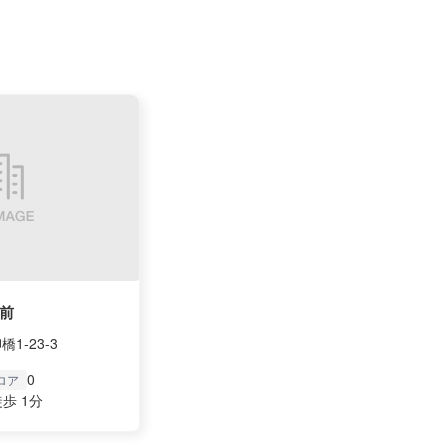
前
1-23-3
0
ロア
歩 1分