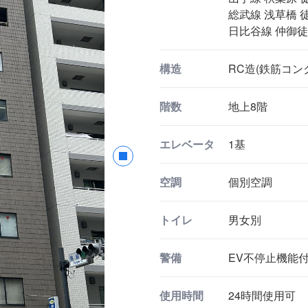
総武線 浅草橋 徒
日比谷線 仲御徒町
構造
RC造(鉄筋コン
階数
地上8階
エレベータ
1基
空調
個別空調
トイレ
男女別
警備
EV不停止機能
使用時間
24時間使用可