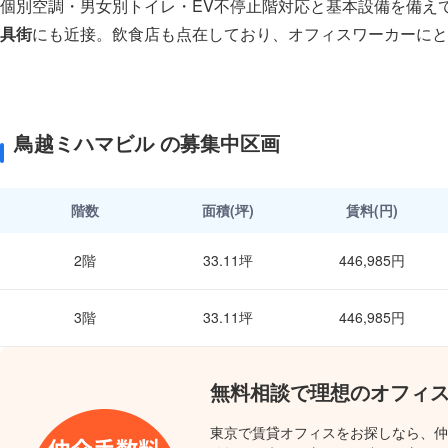
個別空調・男女別トイレ・EV不停止階対応と基本設備を備え
具街
にも近接。飲食店も点在しており、オフィスワーカーにと
鳥越ミハマビル の募集中区画
階数
面積(坪)
賃料(円)
2階
33.11坪
446,985円
3階
33.11坪
446,985円
無料相談で理想のオフィ
東京で賃貸オフィスをお探しなら、仲