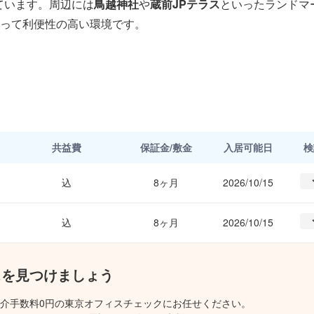
ています。周辺には
鳥越神社
や
蔵前JPテラス
といったランドマ
って利便性の高い環境です。
共益費
保証金/敷金
入居可能日
検
込
8ヶ月
2026/10/15
込
8ヶ月
2026/10/15
スを見つけましょう
介手数料0円の東京オフィスチェックにお任せください。