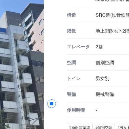
構造
SRC造(鉄骨鉄
階数
地上9階/地下2
エレベータ
2基
空調
個別空調
トイレ
男女別
警備
機械警備
使用時間
-
#新耐震基準
#個別空調
#男女