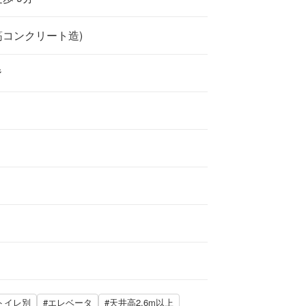
筋コンクリート造)
階
トイレ別
#エレベータ
#天井高2.6m以上