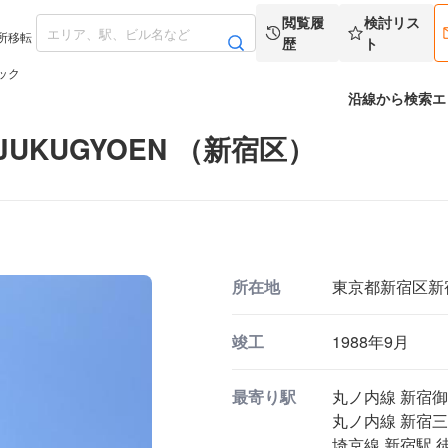
閲覧履
検討リス
所移転
歴
ト
ック
沿線から検索
エ
JUKUGYOEN （新宿区）
所在地
東京都新宿区新宿2
竣工
1988年9月
最寄り駅
丸ノ内線 新宿御
丸ノ内線 新宿三
埼京線 新宿駅 徒