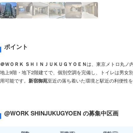
ポイント
＠ＷＯＲＫ ＳＨＩＮＪＵＫＵＧＹＯＥＮ
は、東京メトロ丸ノ
地上9階・地下2階建てで、個別空調を完備し、トイレは男女
用可能です。
新宿御苑
至近の落ち着いた環境と駅近の利便性を
@WORK SHINJUKUGYOEN の募集中区画