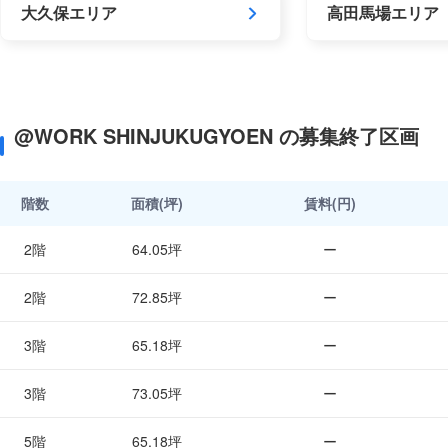
大久保エリア
高田馬場エリア
@WORK SHINJUKUGYOEN の募集終了区画
階数
面積(坪)
賃料(円)
2階
64.05坪
ー
2階
72.85坪
ー
3階
65.18坪
ー
3階
73.05坪
ー
5階
65.18坪
ー