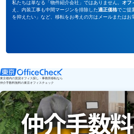
私たちは単なる「物件紹介会社」ではありません。
オフ
え、内装工事も中間マージンを排除した
適正価格
でご提
を抑えたい」など、移転をお考えの方はメールまたはお
東京都内の賃貸オフィス探し・事務所移転なら
仲介手数料無料の東京オフィスチェック