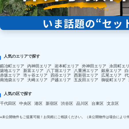
人気のエリアで探す
鍛冶町エリア
内神田エリア
岩本町エリア
外神田エリア
永田町エ
築地エリア
新富エリア
八丁堀エリア
八重洲エリア
銀座エリア
白
赤坂エリア
市ヶ谷エリア
四谷エリア
西新宿エリア
広尾エリア
代
南池袋エリア
大崎エリア
戸越エリア
五反田エリア
御徒町エリア
人気の区で探す
千代田区
中央区
港区
新宿区
渋谷区
品川区
台東区
文京区
※未公開物件もご提案可能！お気軽にご相談ください。（未公開物件は場合により