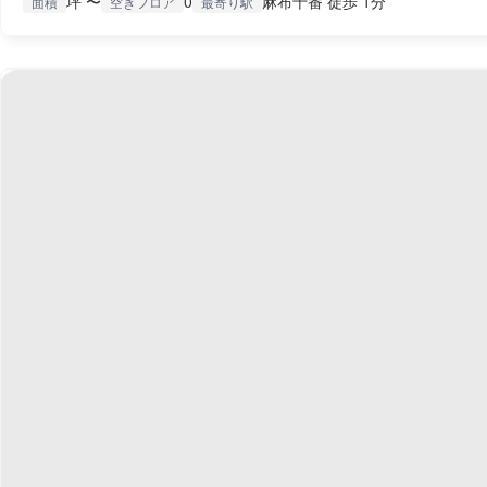
坪 〜
0
麻布十番 徒歩 1分
面積
空きフロア
最寄り駅