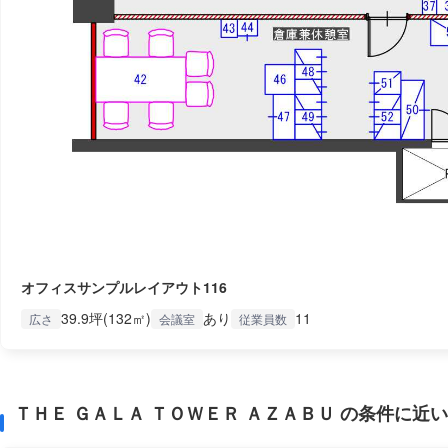
オフィスサンプルレイアウト116
39.9坪(132㎡)
あり
11
広さ
会議室
従業員数
ＴＨＥ ＧＡＬＡ ＴＯＷＥＲ ＡＺＡＢＵ の条件に近