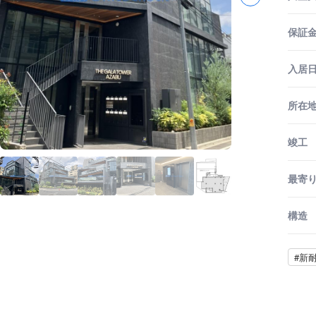
保証金
入居
所在
竣工
最寄
構造
#新