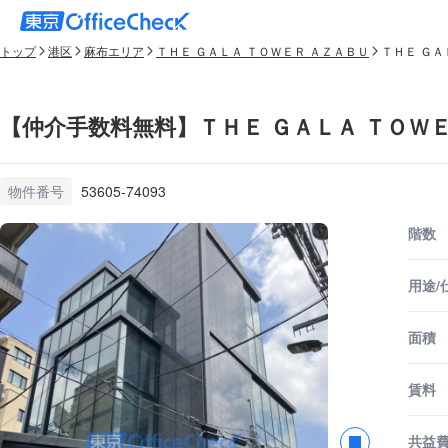
トップ
港区
麻布エリア
ＴＨＥ ＧＡＬＡ ＴＯＷＥＲ ＡＺＡＢＵ
ＴＨＥ ＧＡ
【仲介手数料無料】ＴＨＥ ＧＡＬＡ ＴＯＷＥ
物件番号
53605-74093
階数
用途/
面積
賃料
共益