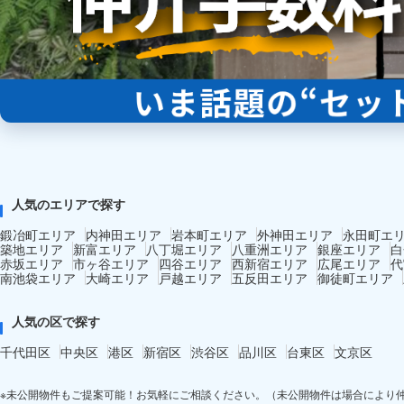
人気のエリアで探す
鍛冶町エリア
内神田エリア
岩本町エリア
外神田エリア
永田町エ
築地エリア
新富エリア
八丁堀エリア
八重洲エリア
銀座エリア
白
赤坂エリア
市ヶ谷エリア
四谷エリア
西新宿エリア
広尾エリア
代
南池袋エリア
大崎エリア
戸越エリア
五反田エリア
御徒町エリア
人気の区で探す
千代田区
中央区
港区
新宿区
渋谷区
品川区
台東区
文京区
※未公開物件もご提案可能！お気軽にご相談ください。（未公開物件は場合により