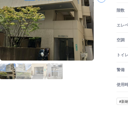
階数
エレ
空調
トイ
警備
使用
#新