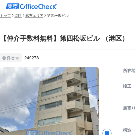
トップ
港区
麻布エリア
第四松坂ビル
【仲介手数料無料】第四松坂ビル （港区）
物件番号
249278
所在
竣工
最寄
構造