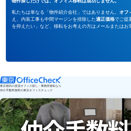
物件探しだけでは、オフィス移転は成功しません。
私たちは単なる「物件紹介会社」ではありません。
オフ
え、内装工事も中間マージンを排除した
適正価格
でご提
を抑えたい」など、移転をお考えの方はメールまたはお
東京都内の賃貸オフィス探し・事務所移転なら
仲介手数料無料の東京オフィスチェック