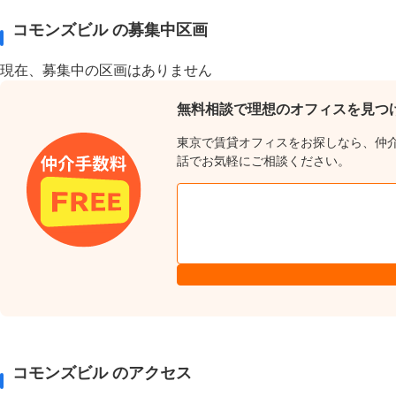
コモンズビル の募集中区画
現在、募集中の区画はありません
無料相談で理想のオフィスを見つ
東京で賃貸オフィスをお探しなら、仲
話でお気軽にご相談ください。
コモンズビル のアクセス