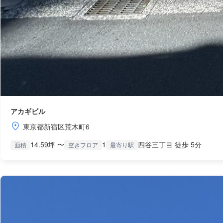
アカギビル
東京都新宿区荒木町6
14.59坪 〜
1
四谷三丁目 徒歩 5分
面積
空きフロア
最寄り駅