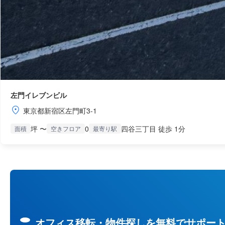
左門イレブンビル
東京都新宿区左門町3-1
坪 〜
0
四谷三丁目 徒歩 1分
面積
空きフロア
最寄り駅
オフィス移転・物件探しを無料でサポー