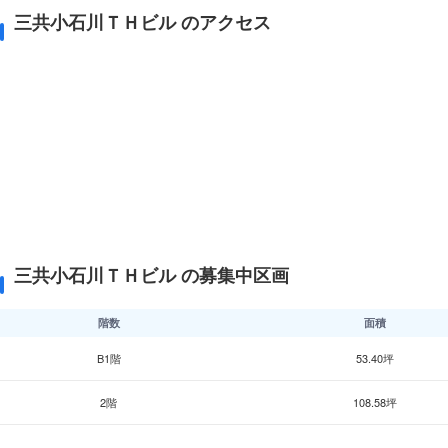
三共小石川ＴＨビル のアクセス
三共小石川ＴＨビル の募集中区画
階数
面積
B1階
53.40坪
2階
108.58坪