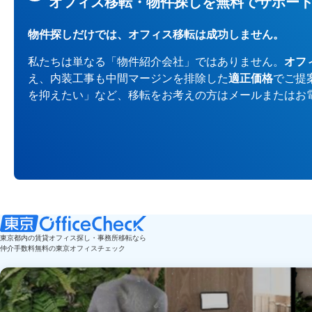
オフィス移転・物件探しを無料でサポー
物件探しだけでは、オフィス移転は成功しません。
私たちは単なる「物件紹介会社」ではありません。
オフ
え、内装工事も中間マージンを排除した
適正価格
でご提
を抑えたい」など、移転をお考えの方はメールまたはお
東京都内の賃貸オフィス探し・事務所移転なら
仲介手数料無料の東京オフィスチェック