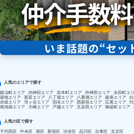
人気のエリアで探す
鍛冶町エリア
内神田エリア
岩本町エリア
外神田エリア
永田町エ
築地エリア
新富エリア
八丁堀エリア
八重洲エリア
銀座エリア
白
赤坂エリア
市ヶ谷エリア
四谷エリア
西新宿エリア
広尾エリア
代
南池袋エリア
大崎エリア
戸越エリア
五反田エリア
御徒町エリア
人気の区で探す
千代田区
中央区
港区
新宿区
渋谷区
品川区
台東区
文京区