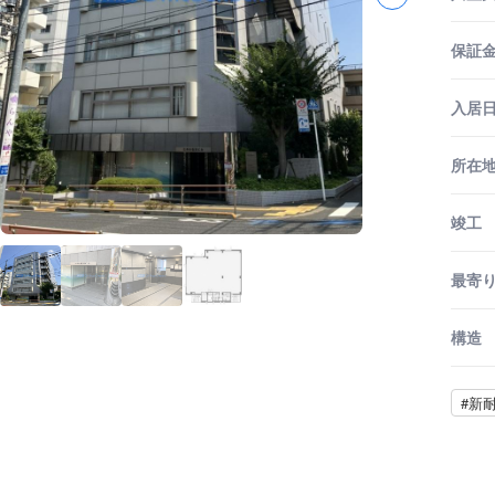
保証金
入居
所在
竣工
最寄
構造
#新