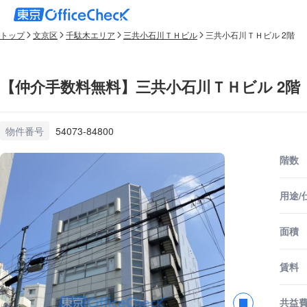
トップ
文京区
千駄木エリア
三共小石川ＴＨビル
三共小石川ＴＨビル 2階
【仲介手数料無料】三共小石川ＴＨビル 2階
物件番号
54073-84800
階数
用途/
面積
賃料
共益