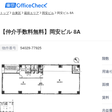
トップ
台東区
蔵前エリア
岡安ビル
岡安ビル 8A
【仲介手数料無料】岡安ビル 8A
物件番号
54029-77925
階数
用途/
面積
賃料
共益