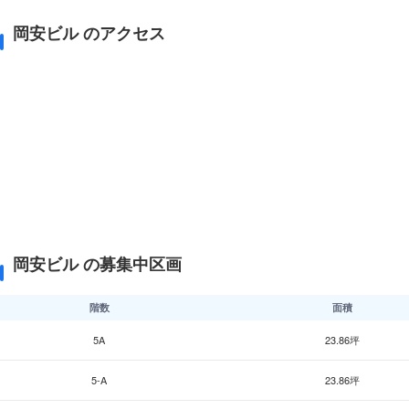
岡安ビル のアクセス
岡安ビル の募集中区画
階数
面積
5A
23.86坪
5-A
23.86坪