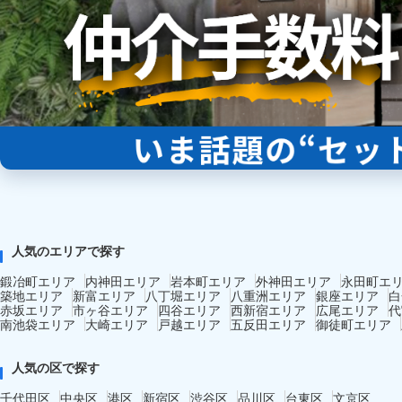
人気のエリアで探す
鍛冶町エリア
内神田エリア
岩本町エリア
外神田エリア
永田町エ
築地エリア
新富エリア
八丁堀エリア
八重洲エリア
銀座エリア
白
赤坂エリア
市ヶ谷エリア
四谷エリア
西新宿エリア
広尾エリア
代
南池袋エリア
大崎エリア
戸越エリア
五反田エリア
御徒町エリア
人気の区で探す
千代田区
中央区
港区
新宿区
渋谷区
品川区
台東区
文京区