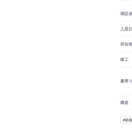
保証金
入居
所在
竣工
最寄
構造
#新