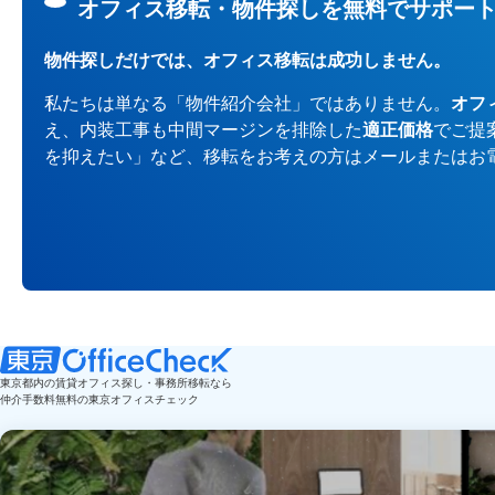
オフィス移転・物件探しを無料でサポー
物件探しだけでは、オフィス移転は成功しません。
私たちは単なる「物件紹介会社」ではありません。
オフ
え、内装工事も中間マージンを排除した
適正価格
でご提
を抑えたい」など、移転をお考えの方はメールまたはお
東京都内の賃貸オフィス探し・事務所移転なら
仲介手数料無料の東京オフィスチェック