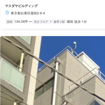
マスダヤビルディング
東京都台東区蔵前2-6-4
134.09坪 〜
1
蔵前 徒歩 1分
面積
空きフロア
最寄り駅