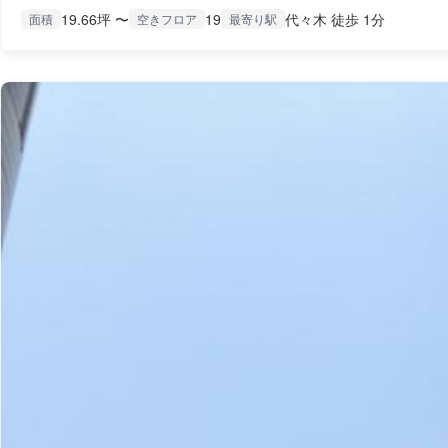
19.66坪 〜
19
代々木 徒歩 1分
面積
空きフロア
最寄り駅