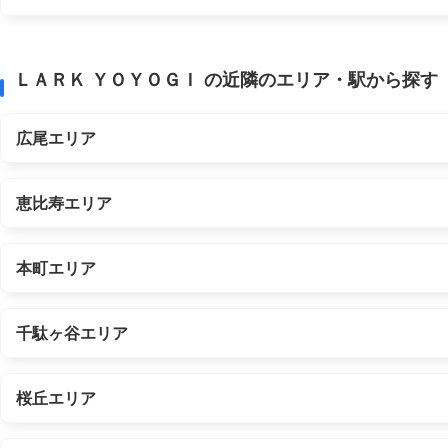
ＬＡＲＫ ＹＯＹＯＧＩ の近隣のエリア・駅から探す
広尾エリア
恵比寿エリア
本町エリア
千駄ヶ谷エリア
桜丘エリア