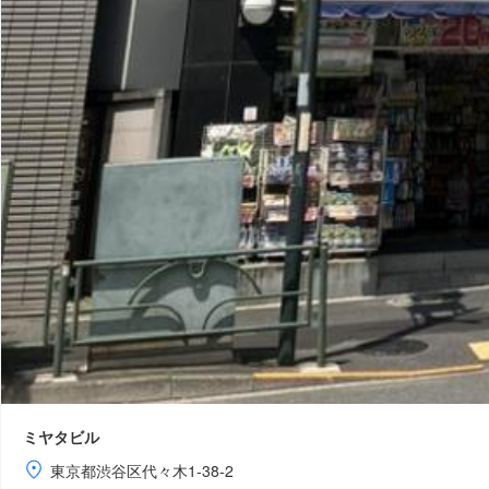
ミヤタビル
東京都渋谷区代々木1-38-2