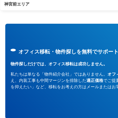
神宮前エリア
オフィス移転・物件探しを無料でサポー
物件探しだけでは、オフィス移転は成功しません。
私たちは単なる「物件紹介会社」ではありません。
オフ
え、内装工事も中間マージンを排除した
適正価格
でご提
を抑えたい」など、移転をお考えの方はメールまたはお