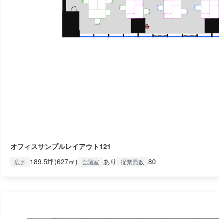
オフィスサンプルレイアウト121
189.5坪(627㎡)
あり
80
広さ
会議室
従業員数