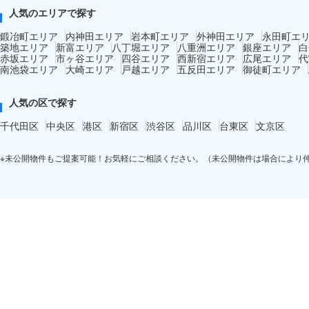
人気のエリアで探す
鍛冶町エリア
内神田エリア
岩本町エリア
外神田エリア
永田町エ
築地エリア
新富エリア
八丁堀エリア
八重洲エリア
銀座エリア
白
赤坂エリア
市ヶ谷エリア
四谷エリア
西新宿エリア
広尾エリア
代
南池袋エリア
大崎エリア
戸越エリア
五反田エリア
御徒町エリア
人気の区で探す
千代田区
中央区
港区
新宿区
渋谷区
品川区
台東区
文京区
※未公開物件もご提案可能！お気軽にご相談ください。（未公開物件は場合により