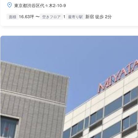
東京都渋谷区代々木2-10-9
16.63坪 〜
1
新宿 徒歩 2分
面積
空きフロア
最寄り駅