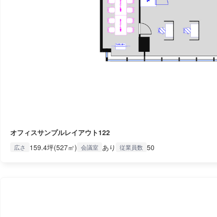
オフィスサンプルレイアウト122
159.4坪(527㎡)
あり
50
広さ
会議室
従業員数