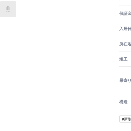
保証金
入居
所在
竣工
最寄
構造
#新