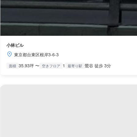
小林ビル
東京都台東区根岸3-6-3
35.93坪 〜
1
鶯谷 徒歩 3分
面積
空きフロア
最寄り駅