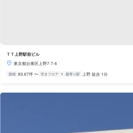
ＴＴ上野駅前ビル
東京都台東区上野7-7-6
83.67坪 〜
1
上野 徒歩 1分
面積
空きフロア
最寄り駅