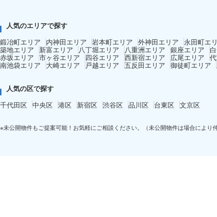
人気のエリアで探す
鍛冶町エリア
内神田エリア
岩本町エリア
外神田エリア
永田町エ
築地エリア
新富エリア
八丁堀エリア
八重洲エリア
銀座エリア
白
赤坂エリア
市ヶ谷エリア
四谷エリア
西新宿エリア
広尾エリア
代
南池袋エリア
大崎エリア
戸越エリア
五反田エリア
御徒町エリア
人気の区で探す
千代田区
中央区
港区
新宿区
渋谷区
品川区
台東区
文京区
※未公開物件もご提案可能！お気軽にご相談ください。（未公開物件は場合により