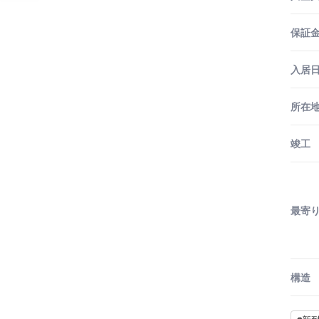
保証金
入居
所在
竣工
最寄
構造