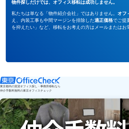
物件探しだけでは、オフィス移転は成功しません。
私たちは単なる「物件紹介会社」ではありません。
オフ
え、内装工事も中間マージンを排除した
適正価格
でご提
を抑えたい」など、移転をお考えの方はメールまたはお
東京都内の賃貸オフィス探し・事務所移転なら
仲介手数料無料の東京オフィスチェック