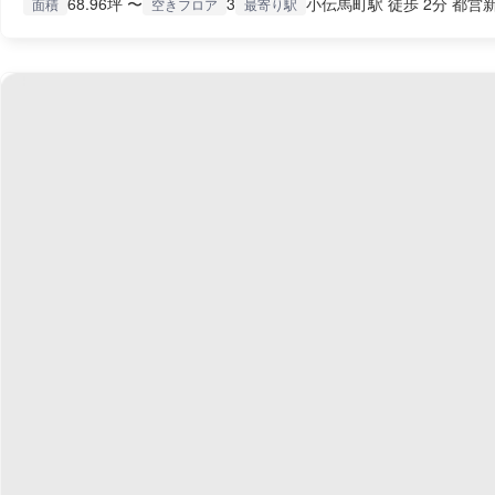
68.96坪 〜
3
小伝馬町駅 徒歩 2分 都営新
面積
空きフロア
最寄り駅