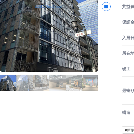
共益
保証金
入居
所在
竣工
最寄
構造
#新