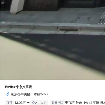
Bizflex東京八重洲
東京都中央区日本橋3-3-2
43.23坪 〜
1
東京駅 徒歩 4分 銀座線 日
面積
空きフロア
最寄り駅