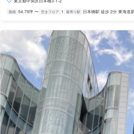
東京都中央区日本橋3-1-2
54.79坪 〜
1
日本橋駅 徒歩 2分 東海道新
面積
空きフロア
最寄り駅