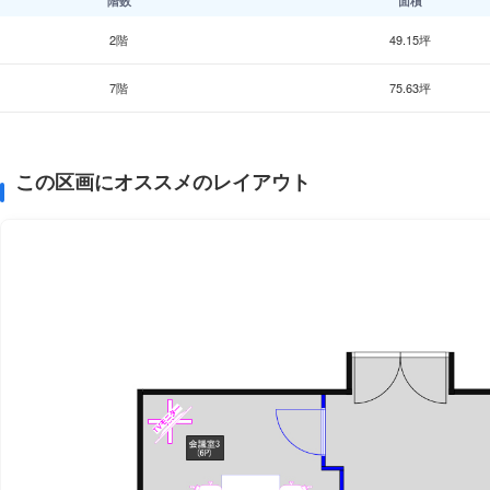
階数
面積
2階
49.15坪
7階
75.63坪
この区画にオススメのレイアウト