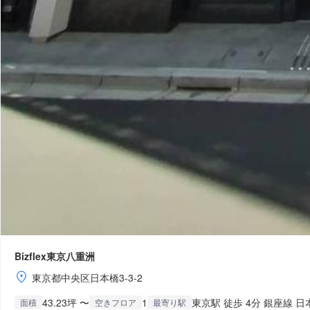
Bizflex東京八重洲
東京都中央区日本橋3-3-2
43.23坪 〜
1
東京駅 徒歩 4分 銀座線 日
面積
空きフロア
最寄り駅