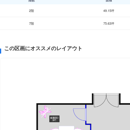
階数
面積
2階
49.15坪
7階
75.63坪
この区画にオススメのレイアウト