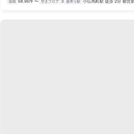
68.96坪 〜
3
小伝馬町駅 徒歩 2分 都営新
面積
空きフロア
最寄り駅