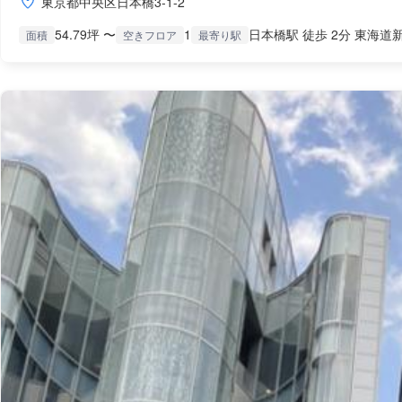
東京都中央区日本橋3-1-2
54.79坪 〜
1
日本橋駅 徒歩 2分 東海道新
面積
空きフロア
最寄り駅