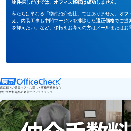
物件探しだけでは、オフィス移転は成功しません。
私たちは単なる「物件紹介会社」ではありません。
オフ
え、内装工事も中間マージンを排除した
適正価格
でご提
を抑えたい」など、移転をお考えの方はメールまたはお
東京都内の賃貸オフィス探し・事務所移転なら
仲介手数料無料の東京オフィスチェック