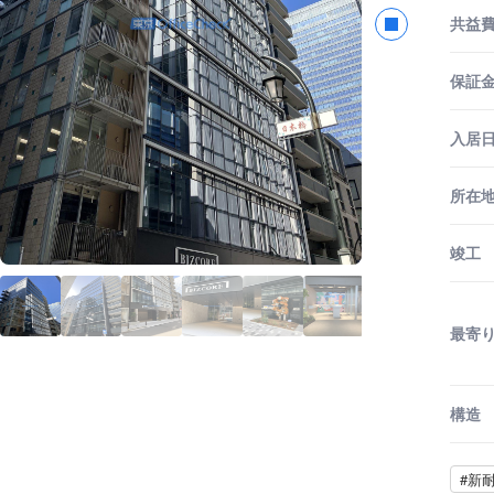
共益
保証金
入居
所在
竣工
最寄
構造
#新