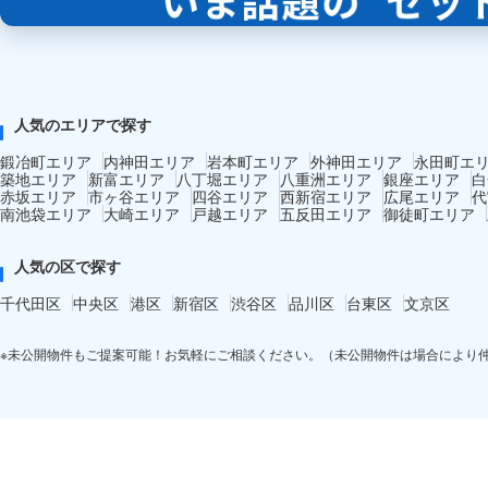
人気のエリアで探す
鍛冶町エリア
内神田エリア
岩本町エリア
外神田エリア
永田町エ
築地エリア
新富エリア
八丁堀エリア
八重洲エリア
銀座エリア
白
赤坂エリア
市ヶ谷エリア
四谷エリア
西新宿エリア
広尾エリア
代
南池袋エリア
大崎エリア
戸越エリア
五反田エリア
御徒町エリア
人気の区で探す
千代田区
中央区
港区
新宿区
渋谷区
品川区
台東区
文京区
※未公開物件もご提案可能！お気軽にご相談ください。（未公開物件は場合により