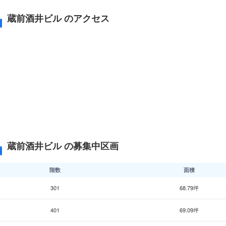
蔵前酒井ビル のアクセス
蔵前酒井ビル の募集中区画
階数
面積
301
68.79坪
401
69.09坪