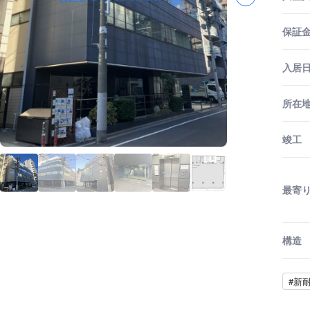
保証金
入居
所在
竣工
最寄
構造
#新