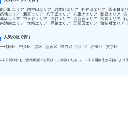
鍛冶町エリア
内神田エリア
岩本町エリア
外神田エリア
永田町エ
築地エリア
新富エリア
八丁堀エリア
八重洲エリア
銀座エリア
白
赤坂エリア
市ヶ谷エリア
四谷エリア
西新宿エリア
広尾エリア
代
南池袋エリア
大崎エリア
戸越エリア
五反田エリア
御徒町エリア
人気の区で探す
千代田区
中央区
港区
新宿区
渋谷区
品川区
台東区
文京区
※未公開物件もご提案可能！お気軽にご相談ください。（未公開物件は場合により