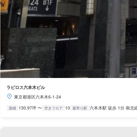
ラピロス六本木ビル
東京都港区六本木6-1-24
130.97坪 〜
10
六本木駅 徒歩 1分 南北
面積
空きフロア
最寄り駅