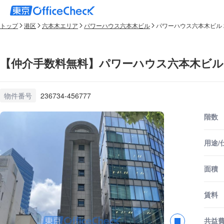
トップ
港区
六本木エリア
パワーハウス六本木ビル
パワーハウス六本木ビル 
【仲介手数料無料】パワーハウス六本木ビル 
物件番号
236734-456777
階数
用途/
面積
賃料
共益