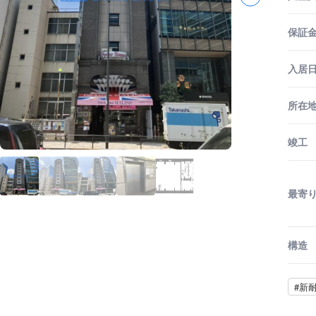
保証金
入居
所在
竣工
最寄
構造
#新