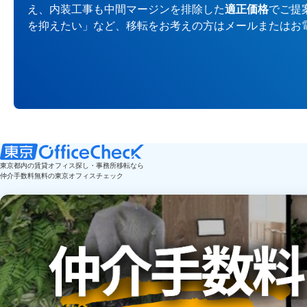
え、内装工事も中間マージンを排除した
適正価格
でご提
を抑えたい」など、移転をお考えの方はメールまたはお
東京都内の賃貸オフィス探し・事務所移転なら
仲介手数料無料の東京オフィスチェック