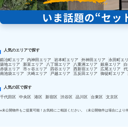
人気のエリアで探す
鍛冶町エリア
内神田エリア
岩本町エリア
外神田エリア
永田町エ
築地エリア
新富エリア
八丁堀エリア
八重洲エリア
銀座エリア
白
赤坂エリア
市ヶ谷エリア
四谷エリア
西新宿エリア
広尾エリア
代
南池袋エリア
大崎エリア
戸越エリア
五反田エリア
御徒町エリア
人気の区で探す
千代田区
中央区
港区
新宿区
渋谷区
品川区
台東区
文京区
※未公開物件もご提案可能！お気軽にご相談ください。（未公開物件は場合により