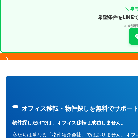
＼ 専
希望条件をLIN
※24時
オフィス移転・物件探しを無料でサポー
物件探しだけでは、オフィス移転は成功しません。
私たちは単なる「物件紹介会社」ではありません。
オフ