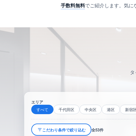
手数料無料
でご紹介します。気に
タ
エリア
すべて
千代田区
中央区
港区
新宿
こだわり条件で絞り込む
全53件