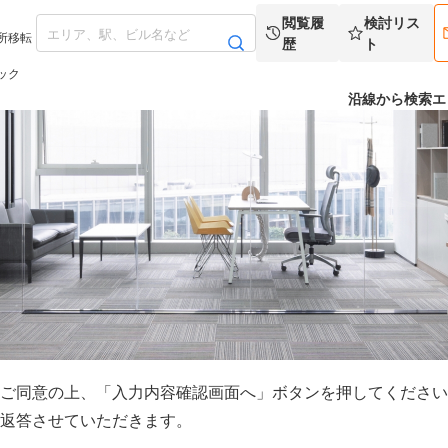
閲覧履
検討リス
所移転
歴
ト
ック
沿線から検索
エ
ご同意の上、「入力内容確認画面へ」ボタンを押してください
返答させていただきます。