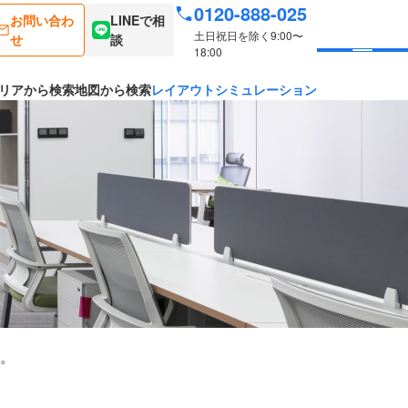
0120-888-025
お問い合わ
LINEで相
土日祝日を除く9:00〜
せ
談
18:00
リアから検索
地図から検索
レイアウトシミュレーション
。