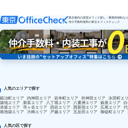
東京都内の賃貸オフィス探し・事務所移転な
仲介手数料無料の東京オフィスチェック
人気のエリアで探す
鍛冶町エリア
内神田エリア
岩本町エリア
外神田エリア
永田町エ
築地エリア
新富エリア
八丁堀エリア
八重洲エリア
銀座エリア
白
赤坂エリア
市ヶ谷エリア
四谷エリア
西新宿エリア
広尾エリア
代
南池袋エリア
大崎エリア
戸越エリア
五反田エリア
御徒町エリア
人気の区で探す