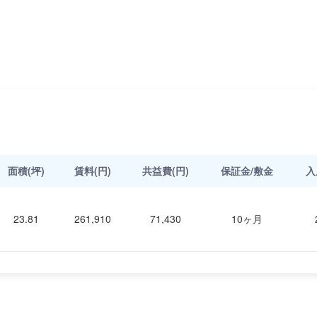
面積(坪)
賃料(円)
共益費(円)
保証金/敷金
入
23.81
261,910
71,430
10ヶ月