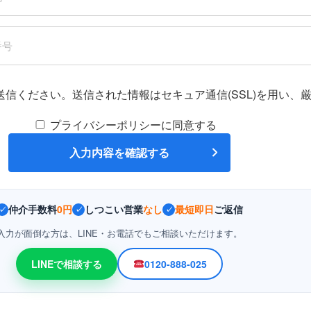
送信ください。送信された情報はセキュア通信(SSL)を用い、
プライバシーポリシーに同意する
仲介手数料
0円
しつこい営業
なし
最短即日
ご返信
✓
✓
✓
入力が面倒な方は、LINE・お電話でもご相談いただけます。
LINEで相談する
0120-888-025