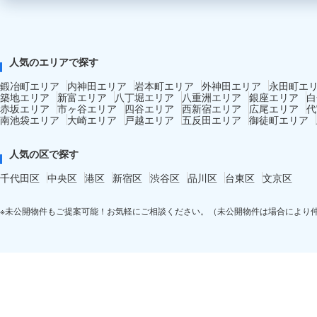
人気のエリアで探す
鍛冶町エリア
内神田エリア
岩本町エリア
外神田エリア
永田町エ
築地エリア
新富エリア
八丁堀エリア
八重洲エリア
銀座エリア
白
赤坂エリア
市ヶ谷エリア
四谷エリア
西新宿エリア
広尾エリア
代
南池袋エリア
大崎エリア
戸越エリア
五反田エリア
御徒町エリア
人気の区で探す
千代田区
中央区
港区
新宿区
渋谷区
品川区
台東区
文京区
※未公開物件もご提案可能！お気軽にご相談ください。（未公開物件は場合により