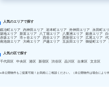
人気のエリアで探す
鍛冶町エリア
内神田エリア
岩本町エリア
外神田エリア
永田町エ
築地エリア
新富エリア
八丁堀エリア
八重洲エリア
銀座エリア
白
赤坂エリア
市ヶ谷エリア
四谷エリア
西新宿エリア
広尾エリア
代
南池袋エリア
大崎エリア
戸越エリア
五反田エリア
御徒町エリア
人気の区で探す
千代田区
中央区
港区
新宿区
渋谷区
品川区
台東区
文京区
※未公開物件もご提案可能！お気軽にご相談ください。（未公開物件は場合により