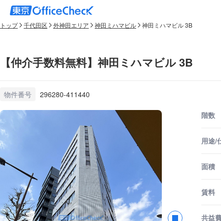
トップ
千代田区
外神田エリア
神田ミハマビル
神田ミハマビル 3B
【仲介手数料無料】神田ミハマビル 3B
物件番号
296280-411440
階数
用途/
面積
賃料
共益