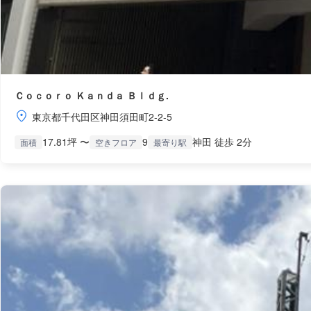
Ｃｏｃｏｒｏ Ｋａｎｄａ Ｂｌｄｇ.
東京都千代田区神田須田町2-2-5
17.81坪 〜
9
神田 徒歩 2分
面積
空きフロア
最寄り駅