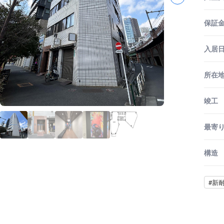
保証金
入居
所在
竣工
最寄
構造
#新