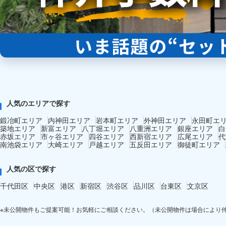
人気のエリアで探す
鍛冶町エリア
内神田エリア
岩本町エリア
外神田エリア
永田町エ
築地エリア
新富エリア
八丁堀エリア
八重洲エリア
銀座エリア
白
赤坂エリア
市ヶ谷エリア
四谷エリア
西新宿エリア
広尾エリア
代
南池袋エリア
大崎エリア
戸越エリア
五反田エリア
御徒町エリア
人気の区で探す
千代田区
中央区
港区
新宿区
渋谷区
品川区
台東区
文京区
※未公開物件もご提案可能！お気軽にご相談ください。（未公開物件は場合により