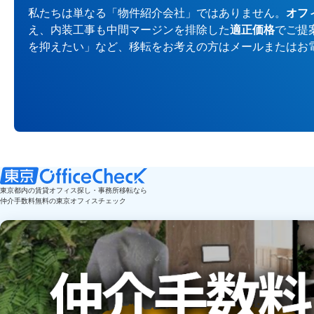
私たちは単なる「物件紹介会社」ではありません。
オフ
え、内装工事も中間マージンを排除した
適正価格
でご提
を抑えたい」など、移転をお考えの方はメールまたはお
東京都内の賃貸オフィス探し・事務所移転なら
仲介手数料無料の東京オフィスチェック