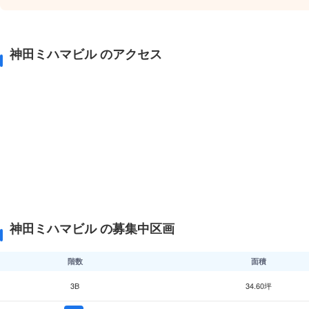
神田ミハマビル のアクセス
神田ミハマビル の募集中区画
階数
面積
3B
34.60坪