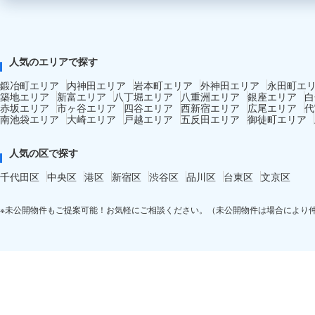
人気のエリアで探す
鍛冶町エリア
内神田エリア
岩本町エリア
外神田エリア
永田町エ
築地エリア
新富エリア
八丁堀エリア
八重洲エリア
銀座エリア
白
赤坂エリア
市ヶ谷エリア
四谷エリア
西新宿エリア
広尾エリア
代
南池袋エリア
大崎エリア
戸越エリア
五反田エリア
御徒町エリア
人気の区で探す
千代田区
中央区
港区
新宿区
渋谷区
品川区
台東区
文京区
※未公開物件もご提案可能！お気軽にご相談ください。（未公開物件は場合により