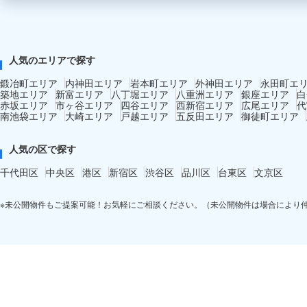
人気のエリアで探す
鍛冶町エリア
内神田エリア
岩本町エリア
外神田エリア
永田町エ
築地エリア
新富エリア
八丁堀エリア
八重洲エリア
銀座エリア
白
赤坂エリア
市ヶ谷エリア
四谷エリア
西新宿エリア
広尾エリア
代
南池袋エリア
大崎エリア
戸越エリア
五反田エリア
御徒町エリア
人気の区で探す
千代田区
中央区
港区
新宿区
渋谷区
品川区
台東区
文京区
※未公開物件もご提案可能！お気軽にご相談ください。（未公開物件は場合により