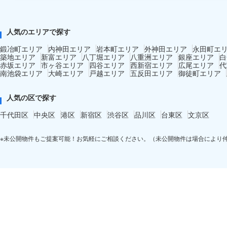
人気のエリアで探す
鍛冶町エリア
内神田エリア
岩本町エリア
外神田エリア
永田町エ
築地エリア
新富エリア
八丁堀エリア
八重洲エリア
銀座エリア
白
赤坂エリア
市ヶ谷エリア
四谷エリア
西新宿エリア
広尾エリア
代
南池袋エリア
大崎エリア
戸越エリア
五反田エリア
御徒町エリア
人気の区で探す
千代田区
中央区
港区
新宿区
渋谷区
品川区
台東区
文京区
※未公開物件もご提案可能！お気軽にご相談ください。（未公開物件は場合により