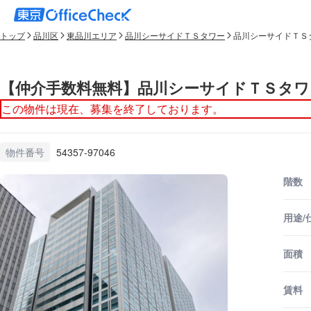
トップ
品川区
東品川エリア
品川シーサイドＴＳタワー
品川シーサイドＴＳタ
【仲介手数料無料】品川シーサイドＴＳタワー
この物件は現在、募集を終了しております。
物件番号
54357-97046
階数
用途/
面積
賃料