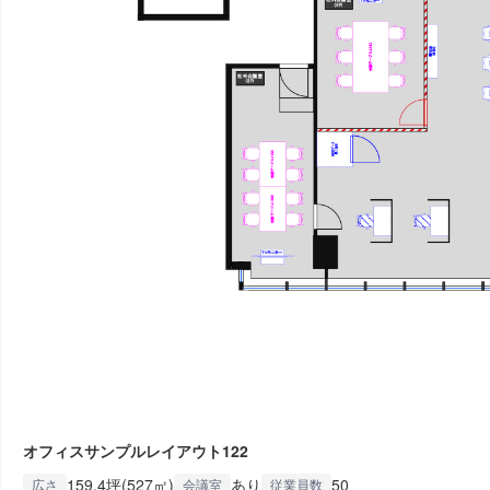
オフィスサンプルレイアウト122
159.4坪(527㎡)
あり
50
広さ
会議室
従業員数