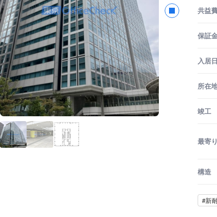
共益
保証金
入居
所在
竣工
最寄
構造
#新