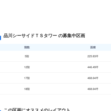
品川シーサイドＴＳタワー の募集中区画
階数
面積
5階
225.83坪
12階
446.49坪
17階
468.64坪
18階
468.64坪
この区画にオススメのレイアウト