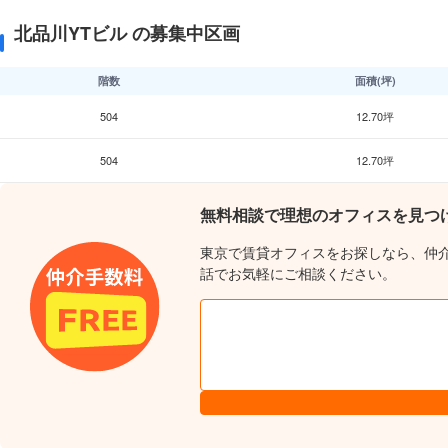
北品川YTビル の募集中区画
階数
面積(坪)
504
12.70坪
504
12.70坪
無料相談で理想のオフィスを見つ
東京で賃貸オフィスをお探しなら、仲
話でお気軽にご相談ください。