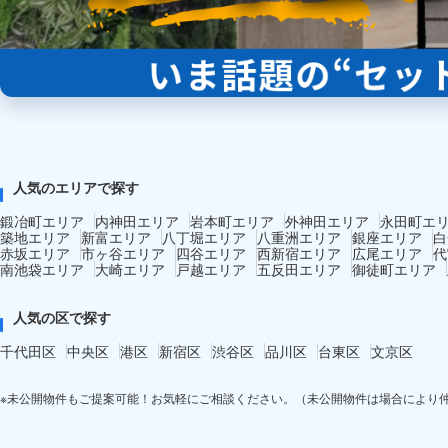
人気のエリアで探す
鍛冶町エリア
内神田エリア
岩本町エリア
外神田エリア
永田町エ
築地エリア
新富エリア
八丁堀エリア
八重洲エリア
銀座エリア
白
赤坂エリア
市ヶ谷エリア
四谷エリア
西新宿エリア
広尾エリア
代
南池袋エリア
大崎エリア
戸越エリア
五反田エリア
御徒町エリア
人気の区で探す
千代田区
中央区
港区
新宿区
渋谷区
品川区
台東区
文京区
※未公開物件もご提案可能！お気軽にご相談ください。（未公開物件は場合により