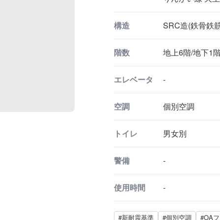
構造
SRC造(鉄骨鉄
階数
地上6階/地下1
エレベータ
-
空調
個別空調
トイレ
男女別
警備
-
使用時間
-
#新耐震基準
#個別空調
#OA