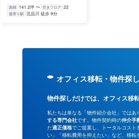
141.2坪 〜
22
面積
空きフロア
北品川 徒歩 9分
最寄り駅
オフィス移転・物件探
物件探しだけでは、オフィス移
私たちは単なる「物件紹介会社」ではあ
する専門会社
です。物件契約時の
仲介手
た
適正価格
でご提案し、トータルコスト
い」「移転費用を抑えたい」など、移転