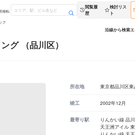
閲覧履
検討リス
所移転
歴
ト
ック
沿線から検索
エ
ング （品川区）
所在地
東京都品川区東品川
竣工
2002年12月
最寄り駅
りんかい線 品川
天王洲アイル 東
りんかい線 天王