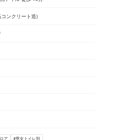
筋コンクリート造)
階
フロア
#男女トイレ別