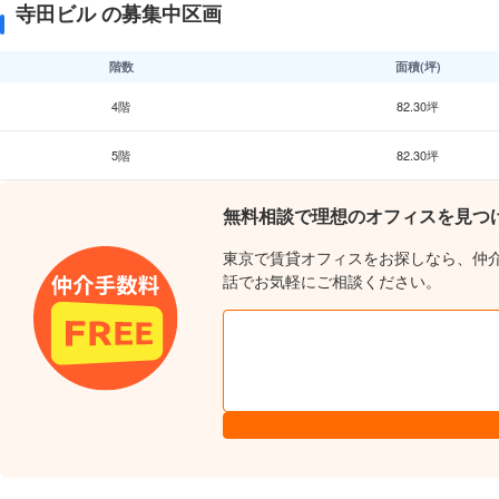
寺田ビル の募集中区画
階数
面積(坪)
4階
82.30坪
5階
82.30坪
無料相談で理想のオフィスを見つ
東京で賃貸オフィスをお探しなら、仲
話でお気軽にご相談ください。