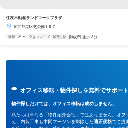
住友不動産ランドマークプラザ
東京都港区芝公園1-6-7
坪 〜
0
御成門 徒歩 3分
面積
空きフロア
最寄り駅
オフィス移転・物件探しを無料でサポー
物件探しだけでは、オフィス移転は成功しません。
私たちは単なる「物件紹介会社」ではありません。
オフ
え、内装工事も中間マージンを排除した
適正価格
でご提