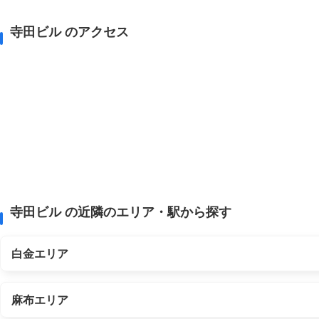
寺田ビル のアクセス
寺田ビル の近隣のエリア・駅から探す
白金エリア
麻布エリア