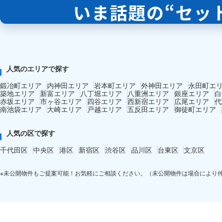
人気のエリアで探す
鍛冶町エリア
内神田エリア
岩本町エリア
外神田エリア
永田町エ
築地エリア
新富エリア
八丁堀エリア
八重洲エリア
銀座エリア
白
赤坂エリア
市ヶ谷エリア
四谷エリア
西新宿エリア
広尾エリア
代
南池袋エリア
大崎エリア
戸越エリア
五反田エリア
御徒町エリア
人気の区で探す
千代田区
中央区
港区
新宿区
渋谷区
品川区
台東区
文京区
※未公開物件もご提案可能！お気軽にご相談ください。（未公開物件は場合により