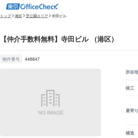
トップ
港区
芝公園エリア
寺田ビル
【仲介手数料無料】寺田ビル （港区）
物件番号
448847
所在
竣工
最寄
構造