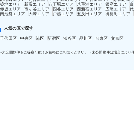
築地エリア
新富エリア
八丁堀エリア
八重洲エリア
銀座エリア
白
赤坂エリア
市ヶ谷エリア
四谷エリア
西新宿エリア
広尾エリア
代
南池袋エリア
大崎エリア
戸越エリア
五反田エリア
御徒町エリア
人気の区で探す
千代田区
中央区
港区
新宿区
渋谷区
品川区
台東区
文京区
※未公開物件もご提案可能！お気軽にご相談ください。（未公開物件は場合により