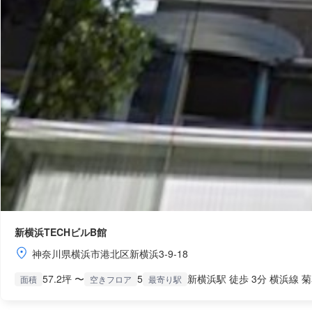
新横浜TECHビルB館
神奈川県横浜市港北区新横浜3-9-18
57.2坪 〜
5
新横浜駅 徒歩 3分 横浜線 
面積
空きフロア
最寄り駅