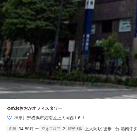
ゆめおおおかオフィスタワー
神奈川県横浜市港南区上大岡西1-6-1
34.89坪 〜
2
上大岡駅 徒歩 1分 港南中央
面積
空きフロア
最寄り駅