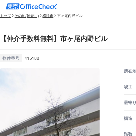
トップ
その他(神奈川)
横浜市
市ヶ尾内野ビル
【仲介手数料無料】市ヶ尾内野ビル
物件番号
415182
所在
竣工
最寄
構造
階数