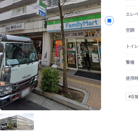
エレ
空調
トイ
警備
使用
#店