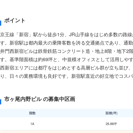
ポイント
京王線「新宿」駅から徒歩1分、JR山手線をはじめ多数の路
す。新宿駅は都内最大の乗降客数を誇る交通拠点であり、通勤
井門西新宿ビルは鉄骨鉄筋コンクリート造・地上8階・地下2階
す。基準階面積は約69坪と、中規模オフィスとして活用しや
西新宿エリアには都庁をはじめとする高層ビル群が立ち並び、
り、日々の業務環境も良好です。新宿駅直近の好立地でコスパ
市ヶ尾内野ビル の募集中区画
階数
面積(坪)
1A
26.88坪