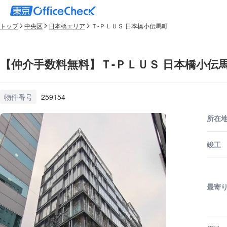
トップ
中央区
日本橋エリア
Ｔ-ＰＬＵＳ 日本橋小伝馬町
【仲介手数料無料】Ｔ-ＰＬＵＳ 日本橋小伝
物件番号
259154
所在
竣工
最寄