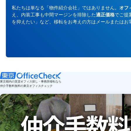
私たちは単なる「物件紹介会社」ではありません。
オフ
え、内装工事も中間マージンを排除した
適正価格
でご提
を抑えたい」など、移転をお考えの方はメールまたはお
東京都内の賃貸オフィス探し・事務所移転なら
仲介手数料無料の東京オフィスチェック