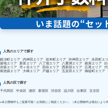
人気のエリアで探す
鍛冶町エリア
内神田エリア
岩本町エリア
外神田エリア
永田町エ
築地エリア
新富エリア
八丁堀エリア
八重洲エリア
銀座エリア
白
赤坂エリア
市ヶ谷エリア
四谷エリア
西新宿エリア
広尾エリア
代
南池袋エリア
大崎エリア
戸越エリア
五反田エリア
御徒町エリア
人気の区で探す
千代田区
中央区
港区
新宿区
渋谷区
品川区
台東区
文京区
※未公開物件もご提案可能！お気軽にご相談ください。（未公開物件は場合により