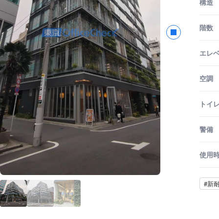
構造
階数
エレ
空調
トイ
警備
使用
#新