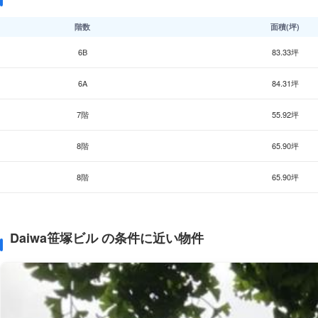
階数
面積(坪)
6B
83.33坪
6A
84.31坪
7階
55.92坪
8階
65.90坪
8階
65.90坪
Daiwa笹塚ビル の条件に近い物件