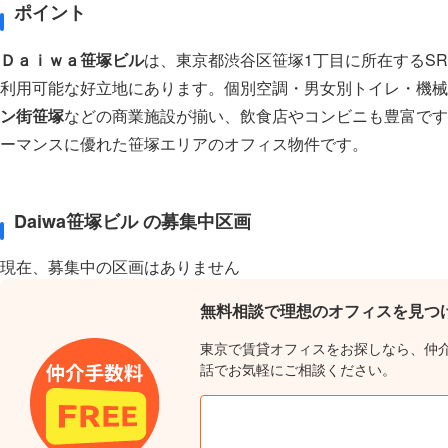
ポイント
Ｄａｉｗａ笹塚ビル
は、東京都渋谷区笹塚1丁目に所在するS
利用可能な好立地にあります。個別空調・男女別トイレ・機
ン街笹塚
などの商業施設が揃い、飲食店やコンビニも豊富です
ーマンスに優れた笹塚エリアのオフィス物件です。
Daiwa笹塚ビル の募集中区画
現在、募集中の区画はありません
無料相談で理想のオフィスを見つ
東京で賃貸オフィスをお探しなら、仲
話でお気軽にご相談ください。