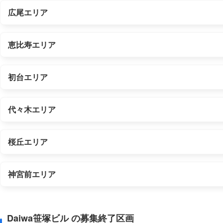
広尾エリア
恵比寿エリア
初台エリア
代々木エリア
桜丘エリア
神宮前エリア
Daiwa笹塚ビル の募集終了区画