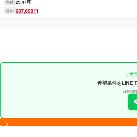
25.47坪
面積
687,690円
賃料
＼ 専
希望条件をLIN
※24時