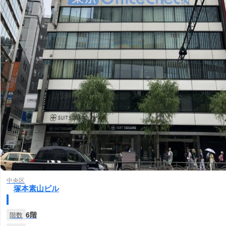
中央区
塚本素山ビル
6階
階数