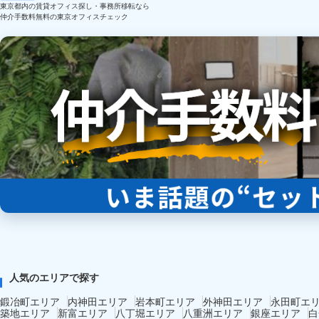
東京都内の賃貸オフィス探し・事務所移転なら
仲介手数料無料の東京オフィスチェック
人気のエリアで探す
鍛冶町エリア
内神田エリア
岩本町エリア
外神田エリア
永田町エ
築地エリア
新富エリア
八丁堀エリア
八重洲エリア
銀座エリア
白