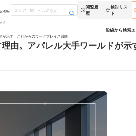
閲覧履
検討リス
所移転
歴
ト
ック
沿線から検索
エ
ドが示す、これからのワークプレイス戦略
す理由。アパレル大手ワールドが示