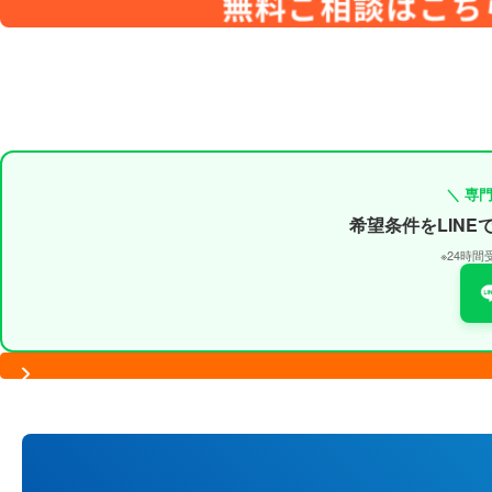
＼ 専
希望条件をLIN
※24時