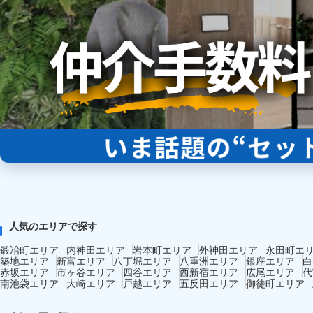
人気のエリアで探す
鍛冶町エリア
内神田エリア
岩本町エリア
外神田エリア
永田町エ
築地エリア
新富エリア
八丁堀エリア
八重洲エリア
銀座エリア
白
赤坂エリア
市ヶ谷エリア
四谷エリア
西新宿エリア
広尾エリア
代
南池袋エリア
大崎エリア
戸越エリア
五反田エリア
御徒町エリア