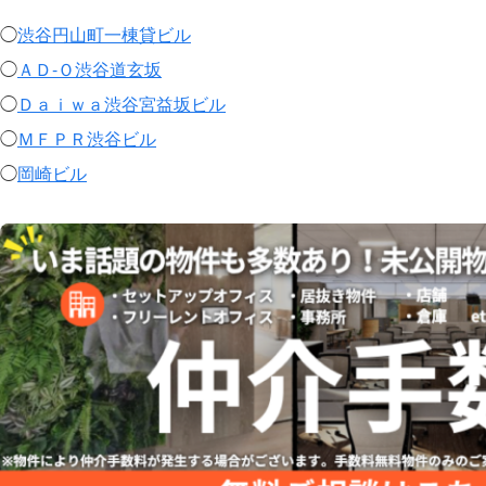
◯
渋谷円山町一棟貸ビル
◯
ＡＤ-Ｏ渋谷道玄坂
◯
Ｄａｉｗａ渋谷宮益坂ビル
◯
ＭＦＰＲ渋谷ビル
◯
岡崎ビル