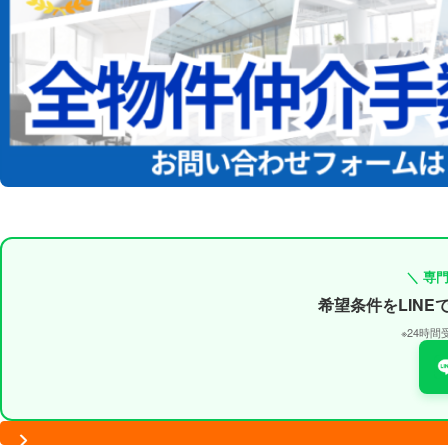
＼ 専
希望条件をLIN
※24時