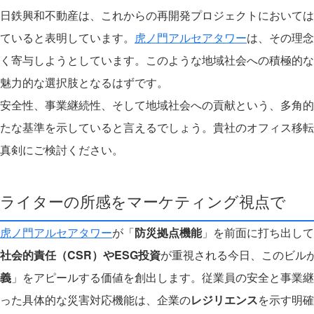
日鉄興和不動産は、これからの再開発プロジェクトにおいては
ていると表明しています。
虎ノ門アルセアタワー
は、その理念
く寄与しようとしています。このような地域社会への積極的な
魅力的な選択肢となるはずです。
安全性、事業継続性、そして地域社会への貢献という、多角的
たな基準を示していると言えるでしょう。貴社のオフィス移転
真剣にご検討ください。
ライターの所感をマーケティング視点で
虎ノ門アルセアタワー
が「
防災拠点機能
」を前面に打ち出して
社会的責任（CSR）やESG投資
が重視される今日、このビル
義
」をアピールする価値を創出します。従業員の安全と事業継
った具体的な災害対応機能は、企業の
レジリエンス
を示す明確