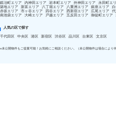
鍛冶町エリア
内神田エリア
岩本町エリア
外神田エリア
永田町エ
築地エリア
新富エリア
八丁堀エリア
八重洲エリア
銀座エリア
白
赤坂エリア
市ヶ谷エリア
四谷エリア
西新宿エリア
広尾エリア
代
南池袋エリア
大崎エリア
戸越エリア
五反田エリア
御徒町エリア
人気の区で探す
千代田区
中央区
港区
新宿区
渋谷区
品川区
台東区
文京区
※未公開物件もご提案可能！お気軽にご相談ください。（未公開物件は場合により