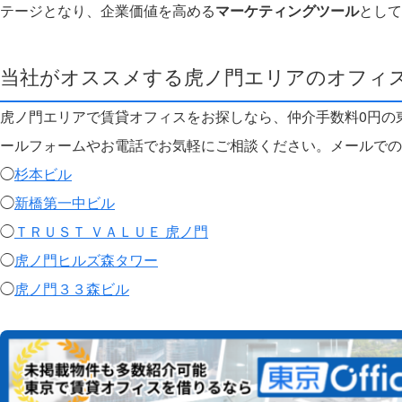
テージとなり、企業価値を高める
マーケティングツール
として
当社がオススメする虎ノ門エリアのオフィ
虎ノ門エリアで賃貸オフィスをお探しなら、仲介手数料0円の
ールフォームやお電話でお気軽にご相談ください。メールでの
◯
杉本ビル
◯
新橋第一中ビル
◯
ＴＲＵＳＴ ＶＡＬＵＥ 虎ノ門
◯
虎ノ門ヒルズ森タワー
◯
虎ノ門３３森ビル