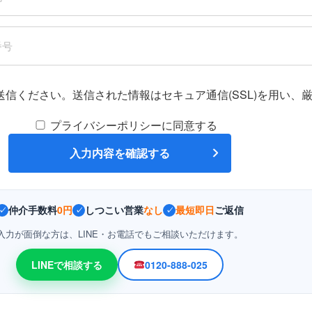
送信ください。送信された情報はセキュア通信(SSL)を用い、
プライバシーポリシーに同意する
仲介手数料
0円
しつこい営業
なし
最短即日
ご返信
✓
✓
✓
入力が面倒な方は、LINE・お電話でもご相談いただけます。
LINEで相談する
0120-888-025