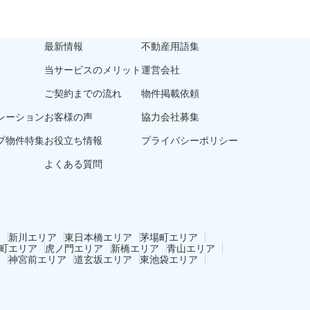
最新情報
不動産用語集
当サービスのメリット
運営会社
ご契約までの流れ
物件掲載依頼
レーション
お客様の声
協力会社募集
プ物件特集
お役立ち情報
プライバシーポリシー
よくある質問
ア
新川エリア
東日本橋エリア
茅場町エリア
町エリア
虎ノ門エリア
新橋エリア
青山エリア
ア
神宮前エリア
道玄坂エリア
東池袋エリア