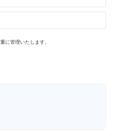
厳重に管理いたします。