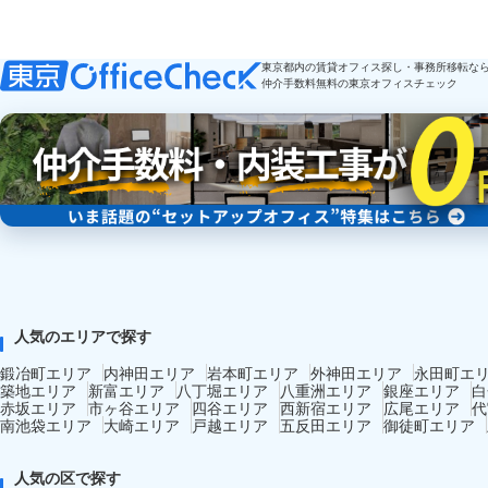
東京都内の賃貸オフィス探し・事務所移転な
仲介手数料無料の東京オフィスチェック
人気のエリアで探す
鍛冶町エリア
内神田エリア
岩本町エリア
外神田エリア
永田町エ
築地エリア
新富エリア
八丁堀エリア
八重洲エリア
銀座エリア
白
赤坂エリア
市ヶ谷エリア
四谷エリア
西新宿エリア
広尾エリア
代
南池袋エリア
大崎エリア
戸越エリア
五反田エリア
御徒町エリア
人気の区で探す